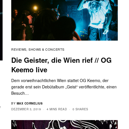
REVIEWS
SHOWS & CONCERTS
,
Die Geister, die Wien rief // OG
Keemo live
Dem vorweihnachtlichen Wien stattet OG Keemo, der
gerade erst sein Debütalbum „Geist“ veröffentlichte, einen
Besuch…
BY
MAX CORNELIUS
é
DEZEMBER 3, 2019
4 MINS READ
0 SHARES