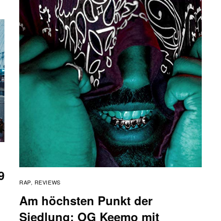
9
RAP
REVIEWS
,
Am höchsten Punkt der
Siedlung: OG Keemo mit