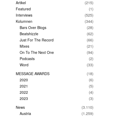
Artikel
(215)
Featured
(1)
Interviews
(525)
Kolumnen
(344)
Bars Over Blogs
(28)
Beatshizzle
(62)
Just For The Record
(66)
Mixes
(21)
On To The Next One
(94)
Podcasts
(2)
Word
(33)
MESSAGE AWARDS
(18)
2020
(6)
2021
(5)
2022
(4)
2023
(3)
News
(3.110)
Austria
(1.259)