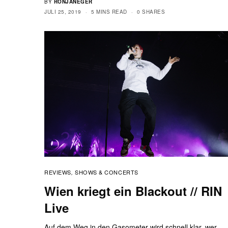
BY
RONJANEGER
JULI 25, 2019
5 MINS READ
0 SHARES
REVIEWS
SHOWS & CONCERTS
,
Wien kriegt ein Blackout // RIN
Live
Auf dem Weg in den Gasometer wird schnell klar, wer