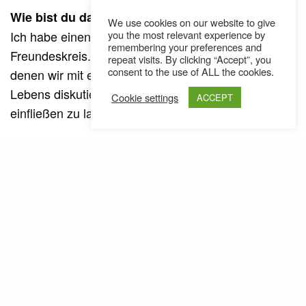
Wie bist du darauf gekommen?
We use cookies on our website to give
Ich habe einen ziemlich philosophisch behafteten
you the most relevant experience by
remembering your preferences and
Freundeskreis. Wir haben oft Tage und Abende, an
repeat visits. By clicking “Accept”, you
consent to the use of ALL the cookies.
denen wir mit einer Flasche Wein über den Sinn des
Lebens diskutieren und probieren, die Philosophien
Cookie settings
ACCEPT
einfließen zu lassen. Das tue ich schon aktiv.
Reflexion, Ausgeglichenheit und diese
Grundzufriedenheit kommen auch am Album
rüber.
Der Stoizismus war auch da für mich sehr prägend
– such‘ dein Glück in dir selbst und nicht in
irgendwelchen Außenposten. Ich habe mich in der
Coronazeit sehr daran gehalten, Kontakte zu
reduzieren. Da ist mir aufgefallen, wie viele Leute in
meinem Leben sind, mit denen ich mal was mache,