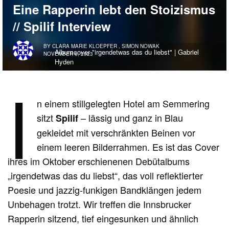
Eine Rapperin lebt den Stoizismus
// Spilif Interview
BY
CLARA MARIE KLOEPFER
,
SIMON NOWAK
Albumcover "irgendetwas das du liebst" | Gabriel
NOVEMBER 6, 2023
Hyden
I
n einem stillgelegten Hotel am Semmering
sitzt
– lässig und ganz in Blau
Spilif
gekleidet mit verschränkten Beinen vor
einem leeren Bilderrahmen. Es ist das Cover
ihres im Oktober erschienenen Debütalbums
„irgendetwas das du liebst“, das voll reflektierter
Poesie und jazzig-funkigen Bandklängen jedem
Unbehagen trotzt. Wir treffen die Innsbrucker
Rapperin sitzend, tief eingesunken und ähnlich