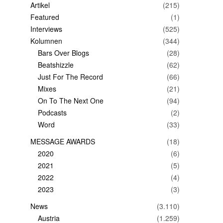
Artikel
(215)
Featured
(1)
Interviews
(525)
Kolumnen
(344)
Bars Over Blogs
(28)
Beatshizzle
(62)
Just For The Record
(66)
Mixes
(21)
On To The Next One
(94)
Podcasts
(2)
Word
(33)
MESSAGE AWARDS
(18)
2020
(6)
2021
(5)
2022
(4)
2023
(3)
News
(3.110)
Austria
(1.259)