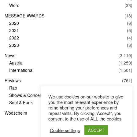
Word
(33)
MESSAGE AWARDS
(18)
2020
(6)
2021
(5)
2022
(4)
2023
(3)
News
(3.110)
Austria
(1.259)
International
(1.501)
Reviews
(761)
Rap
(83)
Shows & Concerts
(347)
We use cookies on our website to give
you the most relevant experience by
Soul & Funk
(1)
remembering your preferences and
Wödscheim
(36)
repeat visits. By clicking “Accept”, you
consent to the use of ALL the cookies.
Cookie settings
ACCEPT