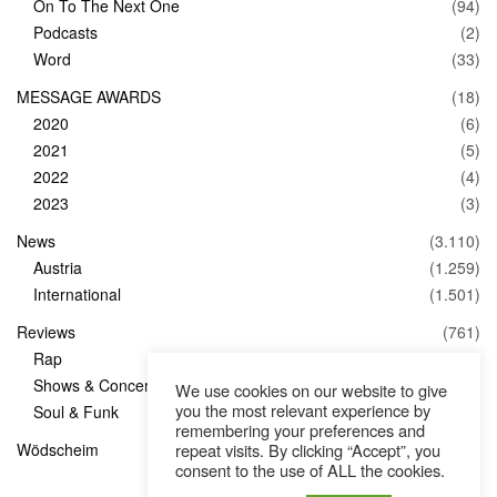
On To The Next One
(94)
Podcasts
(2)
Word
(33)
MESSAGE AWARDS
(18)
2020
(6)
2021
(5)
2022
(4)
2023
(3)
News
(3.110)
Austria
(1.259)
International
(1.501)
Reviews
(761)
Rap
(83)
Shows & Concerts
(347)
We use cookies on our website to give
you the most relevant experience by
Soul & Funk
(1)
remembering your preferences and
repeat visits. By clicking “Accept”, you
Wödscheim
(36)
consent to the use of ALL the cookies.