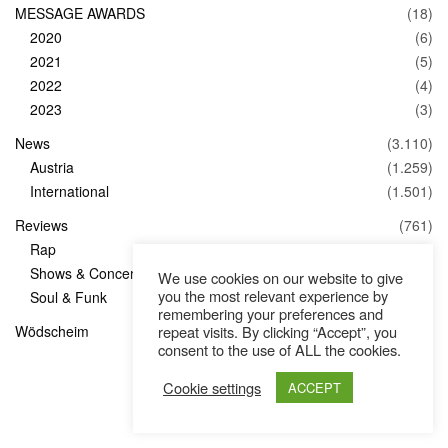
MESSAGE AWARDS
(18)
2020
(6)
2021
(5)
2022
(4)
2023
(3)
News
(3.110)
Austria
(1.259)
International
(1.501)
Reviews
(761)
Rap
(83)
Shows & Concerts
(347)
We use cookies on our website to give
you the most relevant experience by
Soul & Funk
(1)
remembering your preferences and
repeat visits. By clicking “Accept”, you
Wödscheim
(36)
consent to the use of ALL the cookies.
Cookie settings
ACCEPT