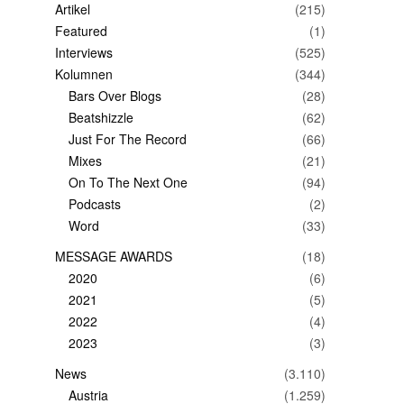
Artikel
(215)
Featured
(1)
Interviews
(525)
Kolumnen
(344)
Bars Over Blogs
(28)
Beatshizzle
(62)
Just For The Record
(66)
Mixes
(21)
On To The Next One
(94)
Podcasts
(2)
Word
(33)
MESSAGE AWARDS
(18)
2020
(6)
2021
(5)
2022
(4)
2023
(3)
News
(3.110)
Austria
(1.259)