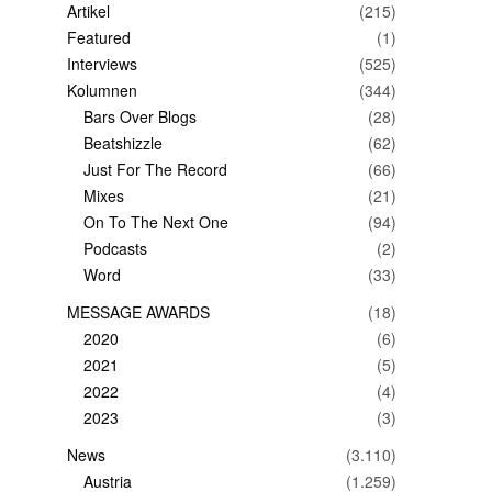
Artikel
(215)
Featured
(1)
Interviews
(525)
Kolumnen
(344)
Bars Over Blogs
(28)
Beatshizzle
(62)
Just For The Record
(66)
Mixes
(21)
On To The Next One
(94)
Podcasts
(2)
Word
(33)
MESSAGE AWARDS
(18)
2020
(6)
2021
(5)
2022
(4)
2023
(3)
News
(3.110)
Austria
(1.259)