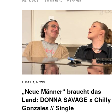
JULI 8, 2026
15 MINS READ
0 SHARES
AUSTRIA
NEWS
,
„Neue Männer“ braucht das
Land: DONNA SAVAGE x Chilly
Gonzales // Single