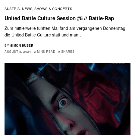
AUSTRIA
NEWS
SHOWS & CONCERTS
,
,
United Battle Culture Session #5 // Battle-Rap
Zum mittlerweile fünften Mal fand am vergangenen Donnerstag
die United Battle Culture statt und man…
BY
SIMON HUBER
AUGUST 8, 2024
2 MINS READ
0 SHARES