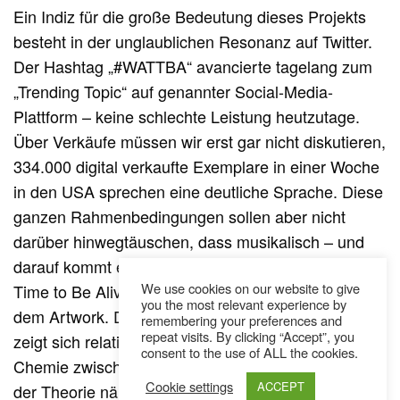
Ein Indiz für die große Bedeutung dieses Projekts
besteht in der unglaublichen Resonanz auf Twitter.
Der Hashtag „#WATTBA“ avancierte tagelang zum
„Trending Topic“ auf genannter Social-Media-
Plattform – keine schlechte Leistung heutzutage.
Über Verkäufe müssen wir erst gar nicht diskutieren,
334.000 digital verkaufte Exemplare in einer Woche
in den USA sprechen eine deutliche Sprache. Diese
ganzen Rahmenbedingungen sollen aber nicht
darüber hinwegtäuschen, dass musikalisch – und
darauf kommt es ja an – nicht alles auf „What a
We use cookies on our website to give
Time to Be Alive“ so funkelt wie die Juwelen auf
you the most relevant experience by
dem Artwork. Denn ein grundlegendes Problem
remembering your preferences and
repeat visits. By clicking “Accept”, you
zeigt sich relativ schnell: Die oftmals fehlende
consent to the use of ALL the cookies.
Chemie zwischen den beiden Protagonisten. Was in
Cookie settings
ACCEPT
der Theorie nämlich vorzüglich passt, funktioniert in