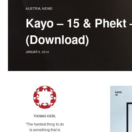
AUSTRIA
NEWS
,
Kayo – 15 & Phekt 
(Download)
JANUAR 5, 2014
THOMAS KIEBL
"The hardest thing to do
is something that is