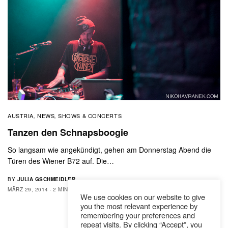
AUSTRIA
NEWS
SHOWS & CONCERTS
,
,
Tanzen den Schnapsboogie
So langsam wie angekündigt, gehen am Donnerstag Abend die
Türen des Wiener B72 auf. Die…
BY
JULIA GSCHMEIDLER
MÄRZ 29, 2014
2 MINS READ
0 SHARES
We use cookies on our website to give
you the most relevant experience by
remembering your preferences and
repeat visits. By clicking “Accept”, you