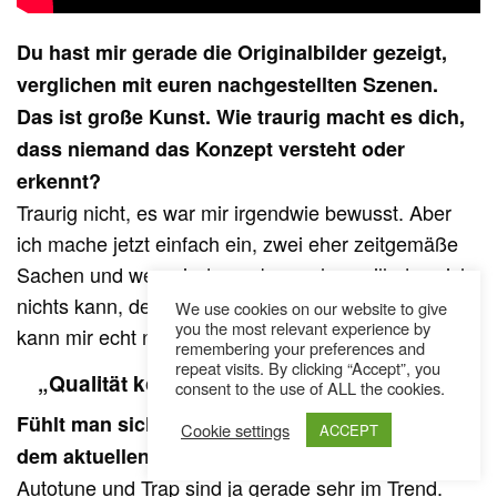
Du hast mir gerade die Originalbilder gezeigt,
verglichen mit euren nachgestellten Szenen.
Das ist große Kunst. Wie traurig macht es dich,
dass niemand das Konzept versteht oder
erkennt?
Traurig nicht, es war mir irgendwie bewusst. Aber
ich mache jetzt einfach ein, zwei eher zeitgemäße
Sachen und wer mir dann absprechen will, dass ich
nichts kann, der soll sich das Video anschauen. Da
We use cookies on our website to give
you the most relevant experience by
kann mir echt niemand was sagen.
remembering your preferences and
repeat visits. By clicking “Accept”, you
„Qualität kommt teilweise mit Kredibilität“
consent to the use of ALL the cookies.
Fühlt man sich als Musiker unter Druck gesetzt,
Cookie settings
ACCEPT
dem aktuellen Trend zu entsprechen?
Autotune und Trap sind ja gerade sehr im Trend.