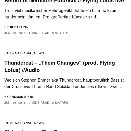
Return of Nerdcore-Futurism // Flying Lotus live
Trotz viel musikalischer Heterogenität hätte ein Line-up kaum
runder sein können: Drei großartige Künstler sind…
BY
REDAKTION
JUNI 23, 2017
4 MINS READ
0 SHARES
INTERNATIONAL
NEWS
,
Thundercat – „Them Changes“ (prod. Flying
Lotus) //Audio
Wie sich Stephen Bruner aka Thundercat, hauptberuflich Bassist
der Crossover-Thrash-Band Suicidal Tendencies (die vor zwei…
BY
THOMAS KIEBL
JUNI 19, 2015
2 MINS READ
0 SHARES
INTERNATIONAL
NEWS
,