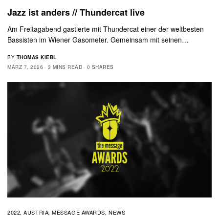
Jazz ist anders // Thundercat live
Am Freitagabend gastierte mit Thundercat einer der weltbesten
Bassisten im Wiener Gasometer. Gemeinsam mit seinen…
BY
THOMAS KIEBL
MÄRZ 7, 2026
3 MINS READ
0 SHARES
2022
AUSTRIA
MESSAGE AWARDS
NEWS
,
,
,