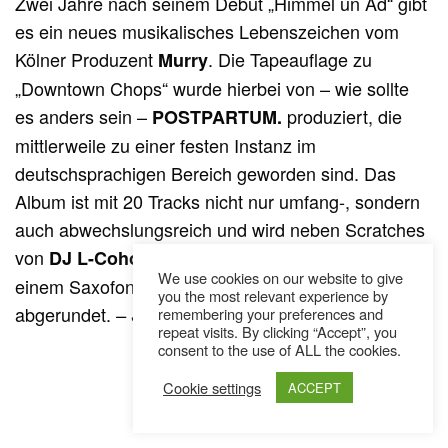
Zwei Jahre nach seinem Debüt „Himmel un Äd“ gibt
es ein neues musikalisches Lebenszeichen vom
Kölner Produzent
. Die Tapeauflage zu
Murry
„Downtown Chops“ wurde hierbei von – wie sollte
es anders sein –
produziert, die
POSTPARTUM.
mittlerweile zu einer festen Instanz im
deutschsprachigen Bereich geworden sind. Das
Album ist mit 20 Tracks nicht nur umfang-, sondern
auch abwechslungsreich und wird neben Scratches
von
auch von Liveinstrumenten wie
DJ L-Coholic
We use cookies on our website to give
einem Saxofon oder einem Fender Rhodes
you the most relevant experience by
abgerundet.
– Simon Huber
remembering your preferences and
repeat visits. By clicking “Accept”, you
consent to the use of ALL the cookies.
Cookie settings
ACCEPT