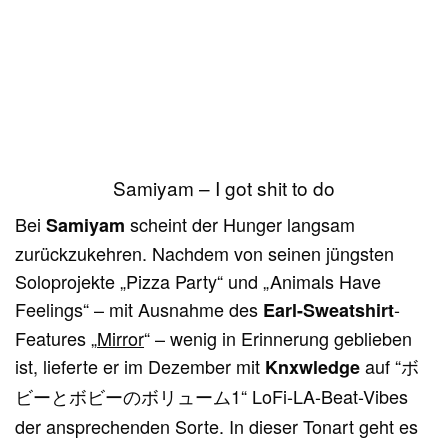
Samiyam – I got shit to do
Bei
scheint der Hunger langsam
Samiyam
zurückzukehren. Nachdem von seinen jüngsten
Soloprojekte „Pizza Party“ und „Animals Have
Feelings“ – mit Ausnahme des
-
Earl-Sweatshirt
Features „
Mirror
“ – wenig in Erinnerung geblieben
ist, lieferte er im Dezember mit
auf “
Knxwledge
ボ
1“ LoFi-LA-Beat-Vibes
ビーとボビーのボリューム
der ansprechenden Sorte. In dieser Tonart geht es