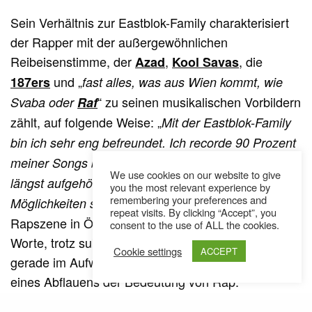
Sein Verhältnis zur Eastblok-Family charakterisiert
der Rapper mit der außergewöhnlichen
Reibeisenstimme, der
,
, die
Azad
Kool Savas
und „
187ers
fast alles, was aus Wien kommt, wie
“ zu seinen musikalischen Vorbildern
Svaba oder
Raf
zählt, auf folgende Weise: „
Mit der Eastblok-Family
bin ich sehr eng befreundet. Ich recorde 90 Prozent
meiner Songs bei PMC. Ohne ihn hätte ich wohl
We use cookies on our website to give
längst aufgehört zu rappen. Weil mir die
you the most relevant experience by
remembering your preferences and
“ Über die
Möglichkeiten sonst fehlen würden.
repeat visits. By clicking “Accept”, you
Rapszene in Österreich findet ESO nur positive
consent to the use of ALL the cookies.
Worte, trotz suboptimaler Umstände sieht er diese
Cookie settings
ACCEPT
gerade im Aufwind – und erkennt keine Anzeichen
eines Abflauens der Bedeutung von Rap.