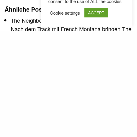
consent to the use of ALL the cookies.
Ähnliche Posts
Cookie settings
ACCEPT
The Neighbourhood - Dangerous ft. YG (Video)
Nach dem Track mit French Montana bringen The
Neighbourhood nun auch ein Video zur Kollabo…
The Neighbourhood - Dangerous ft. YG (Video)
Nach dem Track mit French Montana bringen The
Neighbourhood nun auch ein Video zur Kollabo…
The Neighbourhood - Dangerous ft. YG (Video)
Nach dem Track mit French Montana bringen The
Neighbourhood nun auch ein Video zur Kollabo…
TAGS
#000000 & #FFFFFF
FRENCH MONTANA
THE NBHD
THE NEIGHBOURHOOD