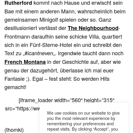
kommt nach Hause und erwischt sein
Rutherford
Bae mit einem anderen Mann, wahrscheinlich beim
gemeinsamen Minigolf spielen oder so. Ganz
desillusioniert verlässt der
-
The Neighbourhood
Frontmann daraufhin seine schicke Villa, quartiert
sich in ein Fünf-Sterne-Hotel ein und schreibt den
Text zu „#
„. Irgendwie taucht dann noch
icantneven
in der Geschichte auf, aber wie
French Montana
genau der dazugehört, überlasse ich mal euer
Fantasie ;). Egal – fest steht: So werden Hits
gemacht!
[iframe_loader width=“560″ height=“315″
src=“https://www.youtube.com/embed/iFT5H_i5_PQ
We use cookies on our website to give
“ frameborder=“0″]
you the most relevant experience by
remembering your preferences and
(thomki)
repeat visits. By clicking “Accept”, you