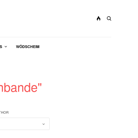
S
WÖDSCHEIM
nbande"
UTHOR