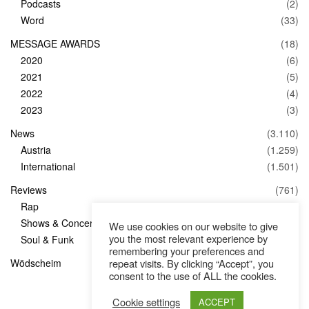
Podcasts
(2)
Word
(33)
MESSAGE AWARDS
(18)
2020
(6)
2021
(5)
2022
(4)
2023
(3)
News
(3.110)
Austria
(1.259)
International
(1.501)
Reviews
(761)
Rap
(83)
Shows & Concerts
(347)
We use cookies on our website to give
you the most relevant experience by
Soul & Funk
(1)
remembering your preferences and
repeat visits. By clicking “Accept”, you
Wödscheim
(36)
consent to the use of ALL the cookies.
Cookie settings
ACCEPT