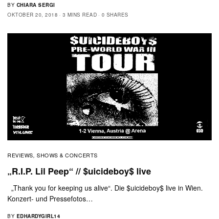
BY
CHIARA SERGI
OKTOBER 20, 2018
3 MINS READ
0 SHARES
REVIEWS
SHOWS & CONCERTS
,
„R.I.P. Lil Peep“ // $uicideboy$ live
„Thank you for keeping us alive“. Die $uicideboy$ live in Wien.
Konzert- und Pressefotos…
BY
EDHARDYGIRL14