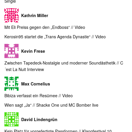
Single
Kathrin Miller
Mit Eli Preiss gegen den „Endboss“ // Video
Kerosin95 startet die „Trans Agenda Dynastie“ // Video
Kevin Frese
Zwischen Tapedeck-Nostalgie und moderner Soundästhetik // C
´est La Nuit Interview
Max Cornelius
Bibiza verfasst ein Resümee // Video
Wien sagt „Ja“ // Shacke One und MC Bomber live
David Lindengrün
Kein Platz für vorgefertigte Passformen // Klangfestival 10