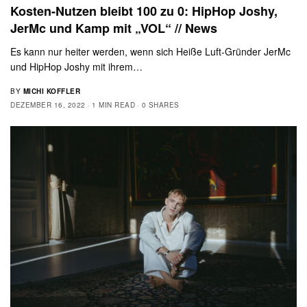
Kosten-Nutzen bleibt 100 zu 0: HipHop Joshy,
JerMc und Kamp mit „VOL“ // News
Es kann nur heiter werden, wenn sich Heiße Luft-Gründer JerMc
und HipHop Joshy mit ihrem…
BY
MICHI KOFFLER
DEZEMBER 16, 2022
1 MIN READ
0 SHARES