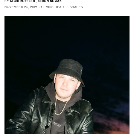
BY
MICHI KOFFLER
,
SIMON NOWAK
NOVEMBER 24, 2021
10 MINS READ
0 SHARES