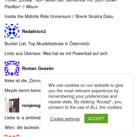
Pavillon“ // Album
Inside the Midnite Ride Universum // Brenk Sinatra Doku
Redaktion2
Bucket List: Top Musikfestivals in Österreich
Lotto aus Übersee: Was hat es mit Powerball auf sich
Roman Gessler
Keke ist die „Donna Selvaggia“ // Video
We use cookies on our website to give
you the most relevant experience by
Meydo kennt keine Grenzen: „London Flow“ // Video
remembering your preferences and
repeat visits. By clicking “Accept”, you
ronjaneger
consent to the use of ALL the cookies.
Liebe is‘ a ambivalente G’schicht // Hunney Pimp Interview
Cookie settings
ACCEPT
Wien: die lauteste Stadt // BHZ live