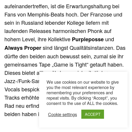
aufeinandertreffen, ist die Erwartungshaltung bei
Fans von Memphis-Beats hoch. Der Franzose und
sein in Russland lebender Kollege liefern mit
laufenden Releases harmonischen Phonk auf
hohem Level, ihre Kollektive
und
Purpleposse
sind längst Qualitätsinstanzen. Das
Always Proper
dürfte den beiden auch bewusst sein, zumal sie ihr
gemeinsames Tape „Game is Tight“ getauft haben.
Dieses bietet altbewährten, meist mit düsteren
Jazz-/Funk-Samples und Chopped-and-Screwed-
We use cookies on our website to give
you the most relevant experience by
Vocals bespickten Sound, wobei einige der neun
remembering your preferences and
Tracks erhöhtes Banger-Potenzial aufweisen. Das
repeat visits. By clicking “Accept”, you
consent to the use of ALL the cookies.
Rad neu erfinden? Nein, nicht nötig, denn die
beiden haben ihre Nische zweifellos gefunden.
Cookie settings
ACCEPT