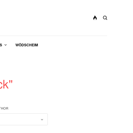
S
WÖDSCHEIM
ck"
UTHOR