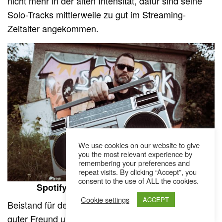
nicht mehr in der alten Intensität, dafür sind seine
Solo-Tracks mittlerweile zu gut im Streaming-
Zeitalter angekommen.
We use cookies on our website to give
you the most relevant experience by
remembering your preferences and
repeat visits. By clicking “Accept”, you
consent to the use of ALL the cookies.
Spotify-Formel & Tamburin-Fetisch
Cookie settings
ACCEPT
Beistand für den Instrumental-Fokus lieferte sein
guter Freund und einstiger Protegé
–
Brenk Sinatra