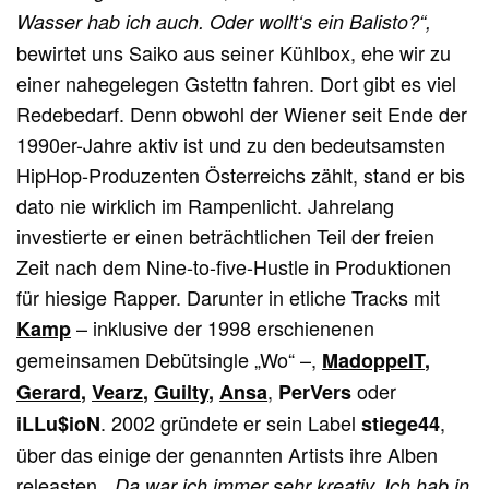
Wasser hab ich auch. Oder wollt‘s ein Balisto?“,
bewirtet uns Saiko aus seiner Kühlbox, ehe wir zu
einer nahegelegen Gstettn fahren. Dort gibt es viel
Redebedarf. Denn obwohl der Wiener seit Ende der
1990er-Jahre aktiv ist und zu den bedeutsamsten
HipHop-Produzenten Österreichs zählt, stand er bis
dato nie wirklich im Rampenlicht. Jahrelang
investierte er einen beträchtlichen Teil der freien
Zeit nach dem Nine-to-five-Hustle in Produktionen
für hiesige Rapper. Darunter in etliche Tracks mit
– inklusive der 1998 erschienenen
Kamp
gemeinsamen Debütsingle „Wo“ –,
MadoppelT
,
,
oder
Gerard
,
Vearz
,
Guilty
,
Ansa
PerVers
. 2002 gründete er sein Label
,
iLLu$ioN
stiege44
über das einige der genannten Artists ihre Alben
releasten.
„Da war ich immer sehr kreativ. Ich hab in