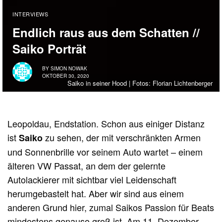
INTERVIEWS
Endlich raus aus dem Schatten //
Saiko Porträt
BY
SIMON NOWAK
OKTOBER 30, 2020
Saiko in seiner Hood | Fotos: Florian Lichtenberger
Leopoldau, Endstation. Schon aus einiger Distanz
ist
zu sehen, der mit verschränkten Armen
Saiko
und Sonnenbrille vor seinem Auto wartet – einem
älteren VW Passat, an dem der gelernte
Autolackierer mit sichtbar viel Leidenschaft
herumgebastelt hat. Aber wir sind aus einem
anderen Grund hier, zumal Saikos Passion für Beats
mindestens genauso groß ist. Am 11. Dezember