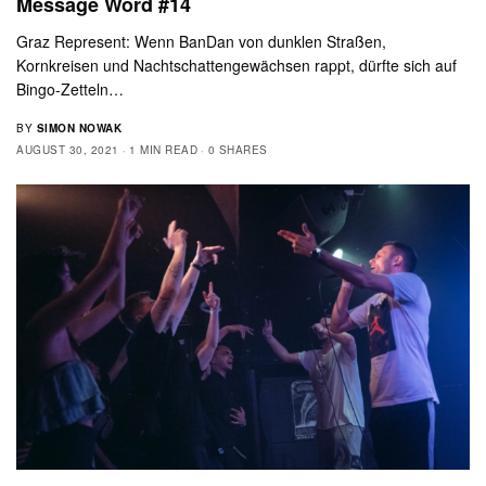
Message Word #14
Graz Represent: Wenn BanDan von dunklen Straßen,
Kornkreisen und Nachtschattengewächsen rappt, dürfte sich auf
Bingo-Zetteln…
BY
SIMON NOWAK
AUGUST 30, 2021
1 MIN READ
0 SHARES